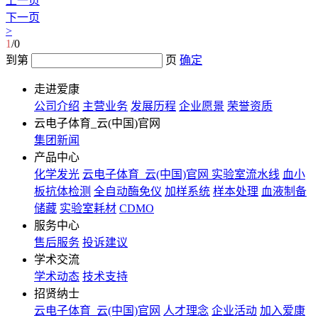
上一页
下一页
>
1
/0
到第
页
确定
走进爱康
公司介绍
主营业务
发展历程
企业愿景
荣誉资质
云电子体育_云(中国)官网
集团新闻
产品中心
化学发光
云电子体育_云(中国)官网
实验室流水线
血小
板抗体检测
全自动酶免仪
加样系统
样本处理
血液制备
储藏
实验室耗材
CDMO
服务中心
售后服务
投诉建议
学术交流
学术动态
技术支持
招贤纳士
云电子体育_云(中国)官网
人才理念
企业活动
加入爱康