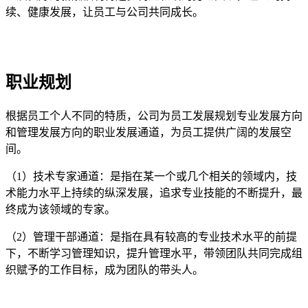
续、健康发展，让员工与公司共同成长。
职业规划
根据员工个人不同的特质，公司为员工发展规划专业发展方向
和管理发展方向的职业发展通道，为员工提供广阔的发展空
间。
（1）技术专家通道：是指在某一个或几个相关的领域内，技
术能力水平上持续的纵深发展，追求专业技能的不断提升，最
终成为该领域的专家。
（2）管理干部通道：是指在具有较高的专业技术水平的前提
下，不断学习管理知识，提升管理水平，带领团队共同完成组
织赋予的工作目标，成为团队的带头人。