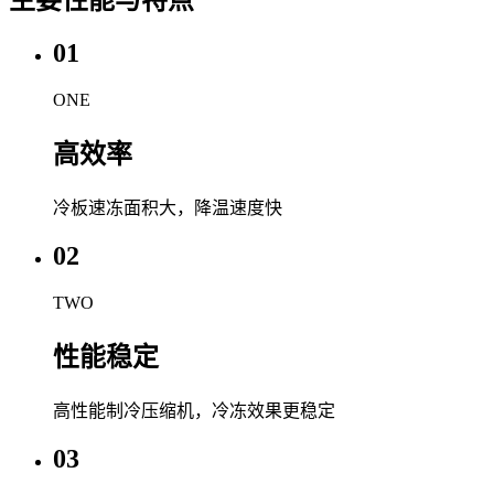
主要性能与特点
01
ONE
高效率
冷板速冻面积大，降温速度快
02
TWO
性能稳定
高性能制冷压缩机，冷冻效果更稳定
03