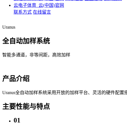
云电子体育_云(中国)官网
联系方式
在线留言
Uranus
全自动加样系统
智能多通道，非等间距，高效加样
产品介绍
Uranus全自动加样系统采用开放的加样平台、灵活的硬件配
主要性能与特点
01