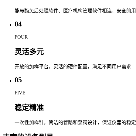
能与酶免后处理软件、医疗机构管理软件相连，安全的用
04
FOUR
灵活多元
开放的加样平台，灵活的硬件配置，满足不同用户需求
05
FIVE
稳定精准
一次性加样针，简洁的管路和泵阀设计，保证仪器的稳定