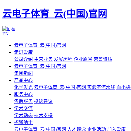
云电子体育_云(中国)官网
EN
云电子体育_云(中国)官网
走进爱康
公司介绍
主营业务
发展历程
企业愿景
荣誉资质
云电子体育_云(中国)官网
集团新闻
产品中心
化学发光
云电子体育_云(中国)官网
实验室流水线
血小板
服务中心
售后服务
投诉建议
学术交流
学术动态
技术支持
招贤纳士
云电子体育_云(中国)官网
人才理念
企业活动
加入爱康